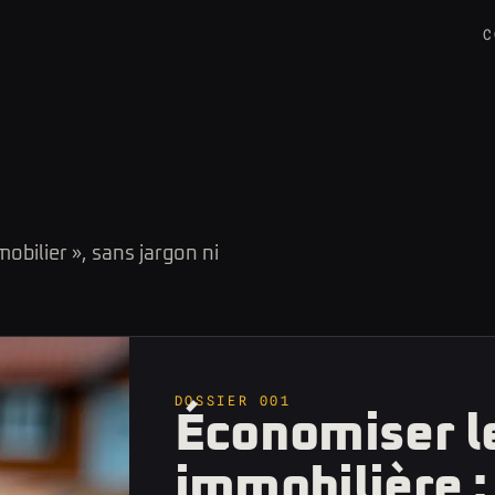
C
obilier », sans jargon ni
DOSSIER 001
Économiser le
immobilière :