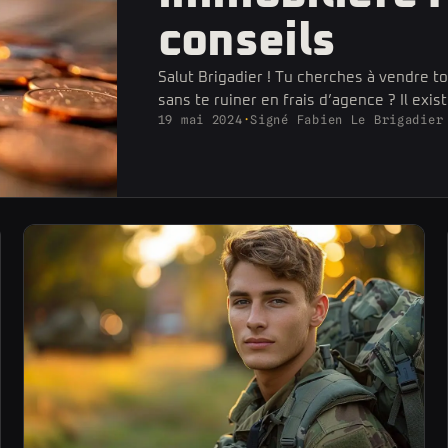
conseils
Salut Brigadier ! Tu cherches à vendre t
sans te ruiner en frais d’agence ? Il exis
19 mai 2024
·
Signé Fabien Le Brigadier
méthodes pour économiser ces montant
souvent associés à la vente via des age
immobilières. Dans cet article, je vais te
comment éviter ces coûts tout en maxim
chances de succès. Prépare-toi à…