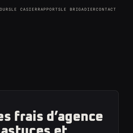
OURS
LE CASIER
RAPPORTS
LE BRIGADIER
CONTACT
s frais d’agence
 astuces et